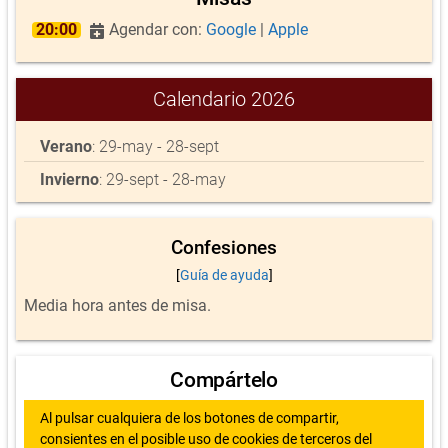
20:00
Agendar con:
Google
|
Apple
Calendario 2026
Verano
: 29-may - 28-sept
Invierno
: 29-sept - 28-may
Confesiones
[
Guía de ayuda
]
Media hora antes de misa.
Compártelo
Al pulsar cualquiera de los botones de compartir,
consientes en el posible uso de cookies de terceros del