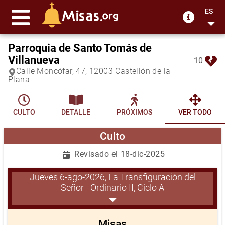
ES
Parroquia de Santo Tomás de
Villanueva
10
Calle Moncófar, 47; 12003 Castellón de la
Plana
CULTO
DETALLE
PRÓXIMOS
VER TODO
Culto
Revisado el 18-dic-2025
Jueves 6-ago-2026, La Transfiguración del
Señor - Ordinario II, Ciclo A
Misas