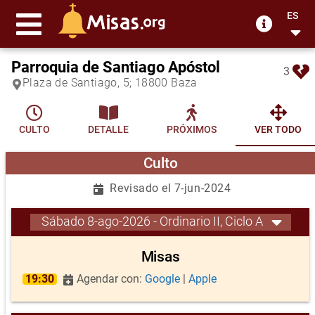
ES
Parroquia de Santiago Apóstol
3
Plaza de Santiago, 5; 18800 Baza
CULTO
DETALLE
PRÓXIMOS
VER TODO
Culto
Revisado el 7-jun-2024
Sábado 8-ago-2026 - Ordinario II, Ciclo A
Misas
19:30
Agendar con:
Google
|
Apple