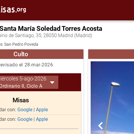
 Santa María Soledad Torres Acosta
ino de Santiago, 35; 28050 Madrid (Madrid)
s: San Pedro Poveda
Culto
evisado el 28-mar-2026
iércoles 5-ago-2026
Ordinario II, Ciclo A
Misas
ar con:
Google
|
Apple
ar con:
Google
|
Apple