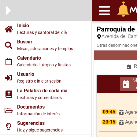
Inicio
Parroquia de
Lecturas y santoral del día
Avenida del Cam
Buscar
Otras denominacione
Misas, adoraciones y templos
Calendario
Calendario litúrgico y fiestas
R
Usuario
M
Registro e iniciar sesión
La Palabra de cada día
Lecturas y comentarios
Documentos
09:45
Agend
Información de interés
20:15
Agend
Sugerencias
Haz y sigue sugerencias