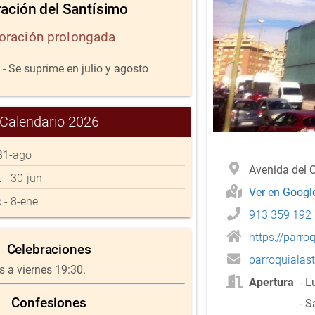
ación del Santísimo
oración prolongada
 - Se suprime en julio y agosto
Calendario 2026
- 31-ago
Avenida del 
t - 30-jun
Ver en Goog
c - 8-ene
913 359 192
https://parro
Celebraciones
parroquiala
s a viernes 19:30.
Apertura
- L
Confesiones
- S