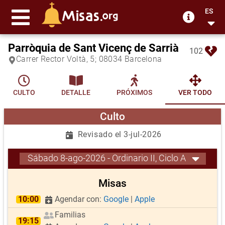
ES
Parròquia de Sant Vicenç de Sarrià
102
Carrer Rector Voltà, 5; 08034 Barcelona
CULTO
DETALLE
PRÓXIMOS
VER TODO
Culto
Revisado el 3-jul-2026
Sábado 8-ago-2026 - Ordinario II, Ciclo A
Misas
10:00
Agendar con:
Google
|
Apple
Familias
19:15