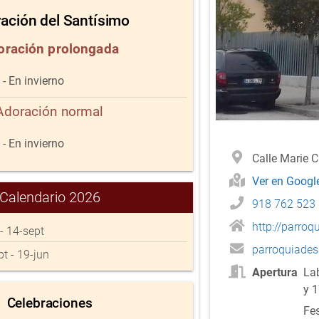
ación del Santísimo
oración prolongada
- En invierno
Adoración normal
- En invierno
Calle Marie 
Ver en Goog
Calendario 2026
918 762 523
http://parro
 - 14-sept
parroquiade
pt - 19-jun
Apertura
Lab
y 1
Celebraciones
Fes