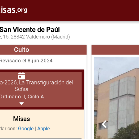
 San Vicente de Paúl
ie, 15; 28342 Valdemoro (Madrid)
Culto
Revisado el 8-jun-2024
o-2026, La Transfiguración del
Señor
Ordinario II, Ciclo A
Misas
ar con:
Google
|
Apple