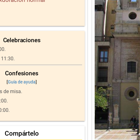
Celebraciones
00.
 11:30.
Confesiones
[
Guía de ayuda
]
s de misa.
:00.
0:00.
Compártelo