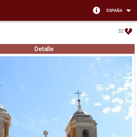
ESPAÑA
32
Detalle