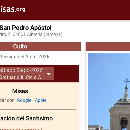
 San Pedro Apóstol
ro, 2; 04001 Almería (Almería)
Culto
Revisado el 3-abr-2026
Sábado 8-ago-2026
Ordinario II, Ciclo A
Misas
ar con:
Google
|
Apple
ación del Santísimo
Adoración normal