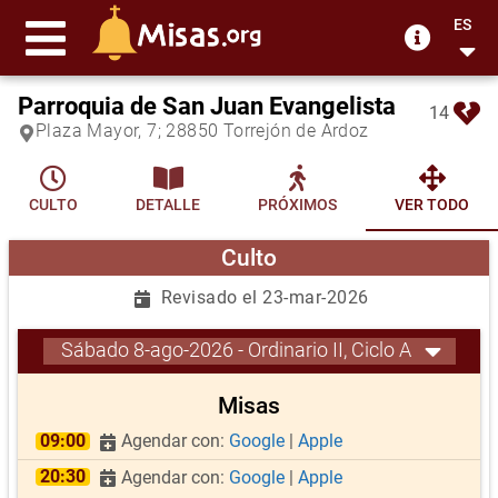
ES
Parroquia de San Juan Evangelista
14
Plaza Mayor, 7; 28850 Torrejón de Ardoz
CULTO
DETALLE
PRÓXIMOS
VER TODO
Culto
Revisado el 23-mar-2026
Sábado 8-ago-2026 - Ordinario II, Ciclo A
Misas
09:00
Agendar con:
Google
|
Apple
20:30
Agendar con:
Google
|
Apple