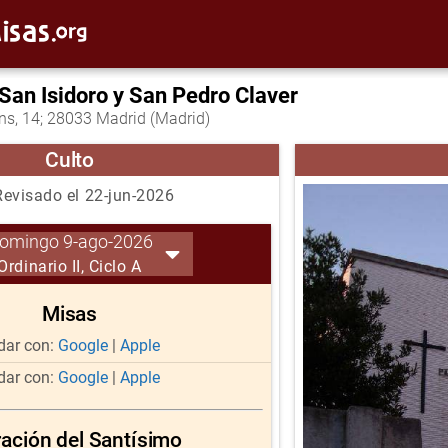
San Isidoro y San Pedro Claver
ons, 14; 28033 Madrid (Madrid)
Culto
evisado el 22-jun-2026
omingo 9-ago-2026
Ordinario II, Ciclo A
Misas
ar con:
Google
|
Apple
ar con:
Google
|
Apple
ación del Santísimo