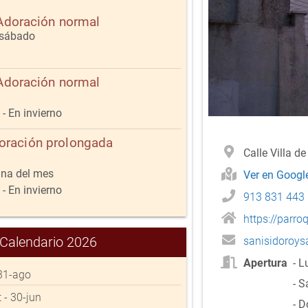
Adoración normal
 sábado
Adoración normal
- En invierno
oración prolongada
Calle Villa d
na del mes
Ver en Goog
- En invierno
913 831 443
https://parr
Calendario 2026
sanisidoroy
Apertura
- L
- 31-ago
- 
t - 30-jun
- D