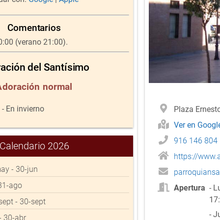
Comentarios
0:00 (verano 21:00).
ación del Santísimo
Adoración normal
- En invierno
Plaza Ernest
Ver en Goog
916 146 804
Calendario 2026
https://www
may - 30-jun
parroquians
- 31-ago
Apertura
- L
17:
-sept - 30-sept
- J
 - 30-abr