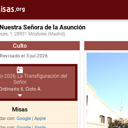
 Nuestra Señora de la Asunción
eces, 1; 28931 Móstoles (Madrid)
Culto
Revisado el 3-jul-2026
o-2026, La Transfiguración del
Señor
Ordinario II, Ciclo A
Misas
ar con:
Google
|
Apple
ar con:
Google
|
Apple