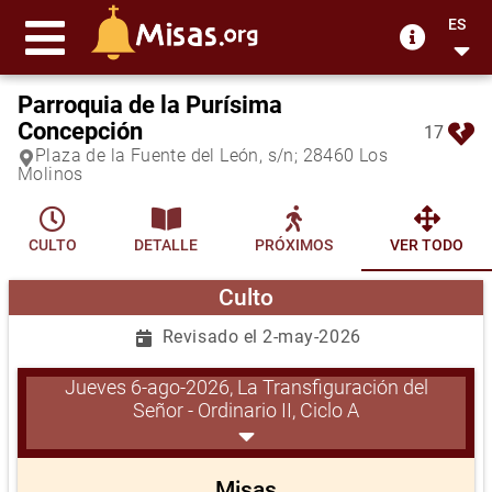
ES
Parroquia de la Purísima
Concepción
17
Plaza de la Fuente del León, s/n; 28460 Los
Molinos
CULTO
DETALLE
PRÓXIMOS
VER TODO
Culto
Revisado el 2-may-2026
Jueves 6-ago-2026, La Transfiguración del
Señor - Ordinario II, Ciclo A
Misas