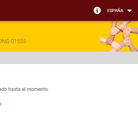
ESPAÑA
m ONG 01555
tado hasta el momento.
m