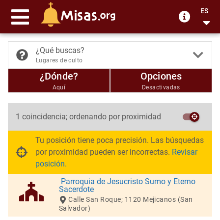
ES
¿Qué buscas?
Lugares de culto
¿Dónde?
Opciones
Aquí
Desactivadas
1 coincidencia; ordenando por proximidad
Tu posición tiene poca precisión. Las búsquedas
por proximidad pueden ser incorrectas.
Revisar
posición.
Parroquia de Jesucristo Sumo y Eterno
Sacerdote
Calle San Roque; 1120 Mejicanos (San
Salvador)