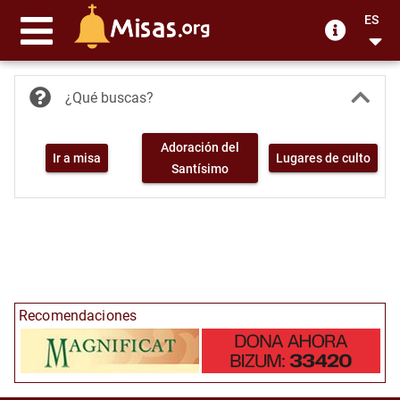
ES
¿Qué buscas?
Adoración del
Ir a misa
Lugares de culto
Santísimo
Recomendaciones